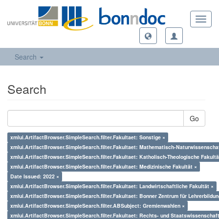
Toggl
navig
Search
Search
Go
xmlui.ArtifactBrowser.SimpleSearch.filter.Fakultaet: Sonstige ×
xmlui.ArtifactBrowser.SimpleSearch.filter.Fakultaet: Mathematisch-Naturwissenschaf
xmlui.ArtifactBrowser.SimpleSearch.filter.Fakultaet: Katholisch-Theologische Fakultä
xmlui.ArtifactBrowser.SimpleSearch.filter.Fakultaet: Medizinische Fakultät ×
Date Issued: 2022 ×
xmlui.ArtifactBrowser.SimpleSearch.filter.Fakultaet: Landwirtschaftliche Fakultät ×
xmlui.ArtifactBrowser.SimpleSearch.filter.Fakultaet: Bonner Zentrum für Lehrerbildun
xmlui.ArtifactBrowser.SimpleSearch.filter.ABSubject: Gremienwahlen ×
xmlui.ArtifactBrowser.SimpleSearch.filter.Fakultaet: Rechts- und Staatswissenschaft