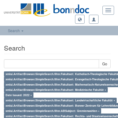
Toggl
navig
Search
Search
Go
xmlui.ArtifactBrowser.SimpleSearch.filter.Fakultaet: Katholisch-Theologische Fakultä
xmlui.ArtifactBrowser.SimpleSearch.filter.Fakultaet: Evangelisch-Theologische Fakul
xmlui.ArtifactBrowser.SimpleSearch.filter.Fakultaet: Mathematisch-Naturwissenschaf
xmlui.ArtifactBrowser.SimpleSearch.filter.Fakultaet: Medizinische Fakultät ×
Date Issued: 2022 ×
xmlui.ArtifactBrowser.SimpleSearch.filter.Fakultaet: Landwirtschaftliche Fakultät ×
xmlui.ArtifactBrowser.SimpleSearch.filter.Fakultaet: Bonner Zentrum für Lehrerbildun
xmlui.ArtifactBrowser.SimpleSearch.filter.ABSubject: Gremienwahlen ×
xmlui.ArtifactBrowser.SimpleSearch.filter.Fakultaet: Rechts- und Staatswissenschaft