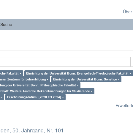
Über
Suche
che Fakultät ×
Einrichtung der Universität Bonn: Evangelisch-Theologische Fakultät ×
nner Zentrum für Lehrerbildung ×
Einrichtung der Universität Bonn: Sonstige ×
htung der Universität Bonn: Philosophische Fakultät ×
Inhalt: Weitere Amtliche Bekanntmachungen für Studierende ×
 ×
Erscheinungsdatum: [2020 TO 2024] ×
Erweiterte
en, 50. Jahrgang, Nr. 101