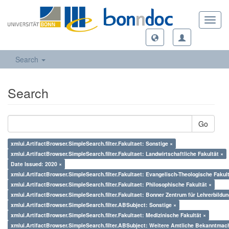
Toggl
navig
Search
Search
Go
xmlui.ArtifactBrowser.SimpleSearch.filter.Fakultaet: Sonstige ×
xmlui.ArtifactBrowser.SimpleSearch.filter.Fakultaet: Landwirtschaftliche Fakultät ×
Date Issued: 2020 ×
xmlui.ArtifactBrowser.SimpleSearch.filter.Fakultaet: Evangelisch-Theologische Fakul
xmlui.ArtifactBrowser.SimpleSearch.filter.Fakultaet: Philosophische Fakultät ×
xmlui.ArtifactBrowser.SimpleSearch.filter.Fakultaet: Bonner Zentrum für Lehrerbildun
xmlui.ArtifactBrowser.SimpleSearch.filter.ABSubject: Sonstige ×
xmlui.ArtifactBrowser.SimpleSearch.filter.Fakultaet: Medizinische Fakultät ×
xmlui.ArtifactBrowser.SimpleSearch.filter.ABSubject: Weitere Amtliche Bekanntmac