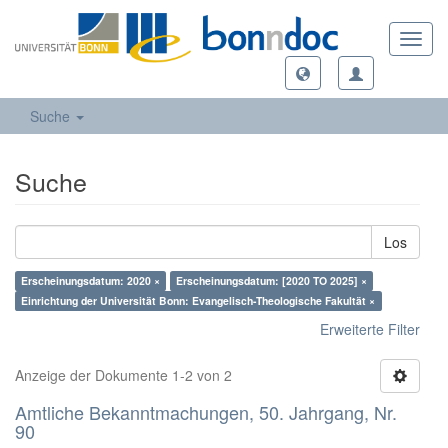
Toggl
navig
Suche
Suche
Los
Erscheinungsdatum: 2020 ×
Erscheinungsdatum: [2020 TO 2025] ×
Einrichtung der Universität Bonn: Evangelisch-Theologische Fakultät ×
Erweiterte Filter
Anzeige der Dokumente 1-2 von 2
Amtliche Bekanntmachungen, 50. Jahrgang, Nr.
90