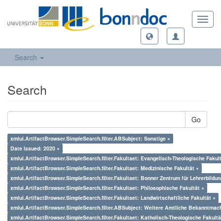
Toggl
navig
Search
Search
Go
xmlui.ArtifactBrowser.SimpleSearch.filter.ABSubject: Sonstige ×
Date Issued: 2020 ×
xmlui.ArtifactBrowser.SimpleSearch.filter.Fakultaet: Evangelisch-Theologische Fakul
xmlui.ArtifactBrowser.SimpleSearch.filter.Fakultaet: Medizinische Fakultät ×
xmlui.ArtifactBrowser.SimpleSearch.filter.Fakultaet: Bonner Zentrum für Lehrerbildun
xmlui.ArtifactBrowser.SimpleSearch.filter.Fakultaet: Philosophische Fakultät ×
xmlui.ArtifactBrowser.SimpleSearch.filter.Fakultaet: Landwirtschaftliche Fakultät ×
xmlui.ArtifactBrowser.SimpleSearch.filter.ABSubject: Weitere Amtliche Bekanntmac
xmlui.ArtifactBrowser.SimpleSearch.filter.Fakultaet: Katholisch-Theologische Fakultä