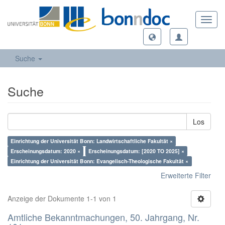
Toggl
navig
Suche
Suche
Los
Einrichtung der Universität Bonn: Landwirtschaftliche Fakultät ×
Erscheinungsdatum: 2020 ×
Erscheinungsdatum: [2020 TO 2025] ×
Einrichtung der Universität Bonn: Evangelisch-Theologische Fakultät ×
Erweiterte Filter
Anzeige der Dokumente 1-1 von 1
Amtliche Bekanntmachungen, 50. Jahrgang, Nr.