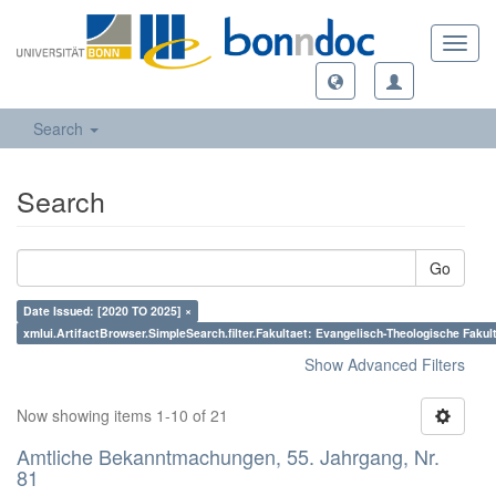
Toggl
navig
Search
Search
Go
Date Issued: [2020 TO 2025] ×
xmlui.ArtifactBrowser.SimpleSearch.filter.Fakultaet: Evangelisch-Theologische Fakul
Show Advanced Filters
Now showing items 1-10 of 21
Amtliche Bekanntmachungen, 55. Jahrgang, Nr.
81