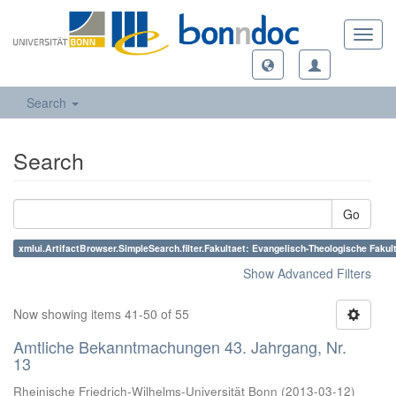
Toggl
navig
Search
Search
Go
xmlui.ArtifactBrowser.SimpleSearch.filter.Fakultaet: Evangelisch-Theologische Fakul
Show Advanced Filters
Now showing items 41-50 of 55
Amtliche Bekanntmachungen 43. Jahrgang, Nr.
13
Rheinische Friedrich-Wilhelms-Universität Bonn
(
2013-03-12
)