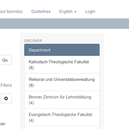
out bonndoc
Guidelines
English
Login
DISCOVER
Department
Go
Katholisch-Theologische Fakultät
(8)
Rektorat und Universitätsverwaltung
ilters
(8)
Bonner Zentrum für Lehrerbildung
(4)
Evangelisch-Theologische Fakultät
(4)
ber