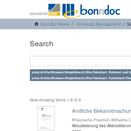
bonndoc Home
University Management
S
Search
xmlui.ArtifactBrowser.SimpleSearch.filter.Fakultaet: Rektorat und 
xmlui.ArtifactBrowser.SimpleSearch.filter.Fakultaet: Katholisch-The
Now showing items 1-8 of 8
Amtliche Bekanntmachung
Rheinische Friedrich-Wilhelms-U
Aktualisierung des Akkreditier