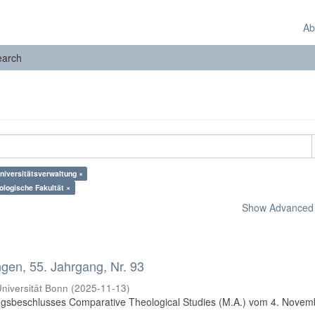
Ab
earch
Universitätsverwaltung ×
ologische Fakultät ×
Show Advanced F
en, 55. Jahrgang, Nr. 93
niversität Bonn
(
2025-11-13
)
ungsbeschlusses Comparative Theological Studies (M.A.) vom 4. Novem