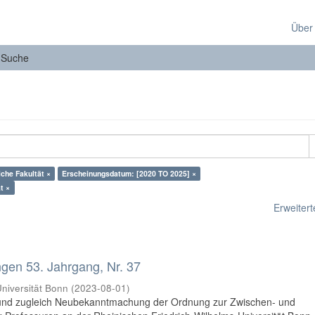
Über
Suche
che Fakultät ×
Erscheinungsdatum: [2020 TO 2025] ×
t ×
Erweiterte
en 53. Jahrgang, Nr. 37
niversität Bonn
(
2023-08-01
)
und zugleich Neubekanntmachung der Ordnung zur Zwischen- und