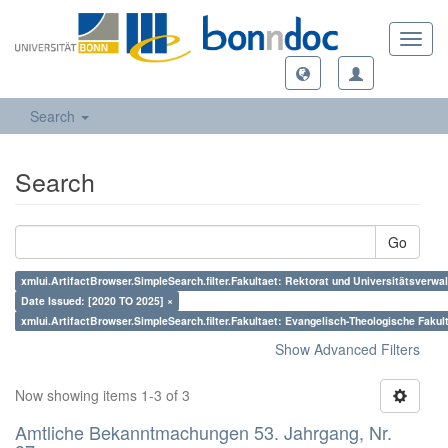
Toggl
navig
Search
Search
Go
xmlui.ArtifactBrowser.SimpleSearch.filter.Fakultaet: Rektorat und Universitätsverwa
Date Issued: [2020 TO 2025] ×
xmlui.ArtifactBrowser.SimpleSearch.filter.Fakultaet: Evangelisch-Theologische Fakul
Show Advanced Filters
Now showing items 1-3 of 3
Amtliche Bekanntmachungen 53. Jahrgang, Nr.