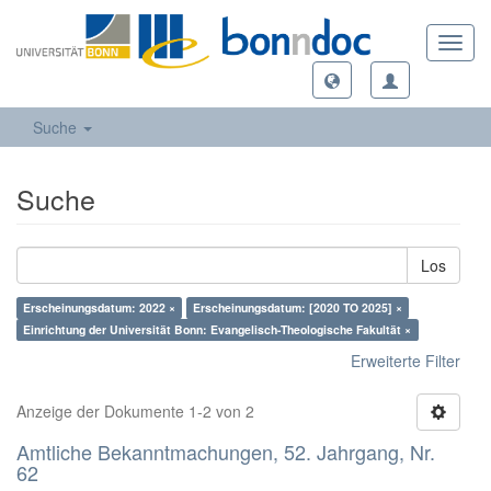
Toggl
navig
Suche
Suche
Los
Erscheinungsdatum: 2022 ×
Erscheinungsdatum: [2020 TO 2025] ×
Einrichtung der Universität Bonn: Evangelisch-Theologische Fakultät ×
Erweiterte Filter
Anzeige der Dokumente 1-2 von 2
Amtliche Bekanntmachungen, 52. Jahrgang, Nr.
62