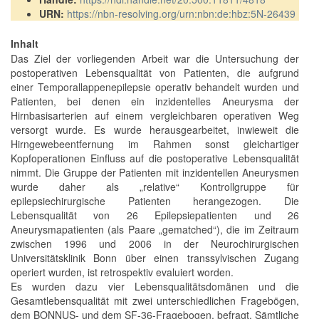
URN:
https://nbn-resolving.org/urn:nbn:de:hbz:5N-26439
Inhalt
Das Ziel der vorliegenden Arbeit war die Untersuchung der
postoperativen Lebensqualität von Patienten, die aufgrund
einer Temporallappenepilepsie operativ behandelt wurden und
Patienten, bei denen ein inzidentelles Aneurysma der
Hirnbasisarterien auf einem vergleichbaren operativen Weg
versorgt wurde. Es wurde herausgearbeitet, inwieweit die
Hirngewebeentfernung im Rahmen sonst gleichartiger
Kopfoperationen Einfluss auf die postoperative Lebensqualität
nimmt. Die Gruppe der Patienten mit inzidentellen Aneurysmen
wurde daher als „relative“ Kontrollgruppe für
epilepsiechirurgische Patienten herangezogen. Die
Lebensqualität von 26 Epilepsiepatienten und 26
Aneurysmapatienten (als Paare „gematched“), die im Zeitraum
zwischen 1996 und 2006 in der Neurochirurgischen
Universitätsklinik Bonn über einen transsylvischen Zugang
operiert wurden, ist retrospektiv evaluiert worden.
Es wurden dazu vier Lebensqualitätsdomänen und die
Gesamtlebensqualität mit zwei unterschiedlichen Fragebögen,
dem BONNUS- und dem SF-36-Fragebogen, befragt. Sämtliche