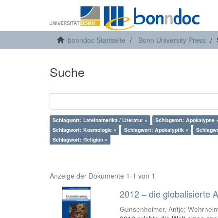
bonndoc Startseite
Bonn University Press
Suche
Schlagwort: Lateinamerika / Literatur ×
Schlagwort: Apokalypse 
Schlagwort: Kosmologie ×
Schlagwort: Apokalyptik ×
Schlagwo
Schlagwort: Religion ×
Anzeige der Dokumente 1-1 von 1
2012 – die globalisierte
Gunsenheimer, Antje; Wehrheim,