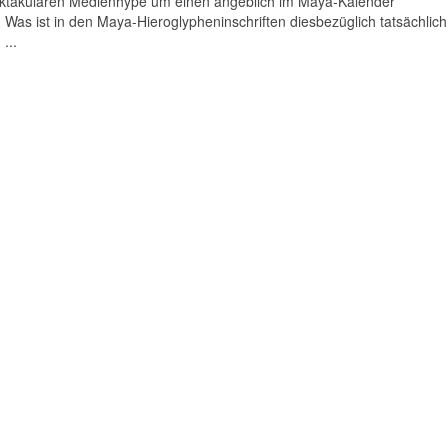
pektakulären Medienhype um einen angeblich im Maya-Kalender
Was ist in den Maya-Hieroglypheninschriften diesbezüglich tatsächlich
...