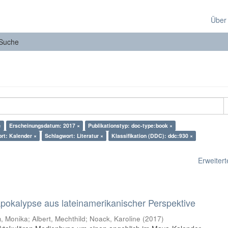
Über
Suche
×
Erscheinungsdatum: 2017 ×
Publikationstyp: doc-type:book ×
rt: Kalender ×
Schlagwort: Literatur ×
Klassifikation (DDC): ddc:930 ×
Erweiterte
 Apokalypse aus lateinamerikanischer Perspektive
 Monika; Albert, Mechthild; Noack, Karoline
(
2017
)