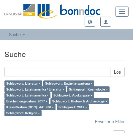
Toggl
navig
Suche
Suche
Los
Schlagwort: Literatur ×
Schlagwort: Endzeiterwartung ×
Schlagwort: Lateinamerika / Literatur ×
Schlagwort: Kosmologie ×
Schlagwort: Lateinamerika ×
Schlagwort: Apokalypse ×
Erscheinungsdatum: 2017 ×
Schlagwort: History & Archaeology ×
Klassifikation (DDC): ddc:930 ×
Schlagwort: 2012 ×
Schlagwort: Religion ×
Erweiterte Filter