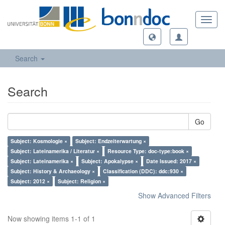
Toggl
navig
Search
Search
Go
Subject: Kosmologie ×
Subject: Endzeiterwartung ×
Subject: Lateinamerika / Literatur ×
Resource Type: doc-type:book ×
Subject: Lateinamerika ×
Subject: Apokalypse ×
Date Issued: 2017 ×
Subject: History & Archaeology ×
Classification (DDC): ddc:930 ×
Subject: 2012 ×
Subject: Religion ×
Show Advanced Filters
Now showing items 1-1 of 1