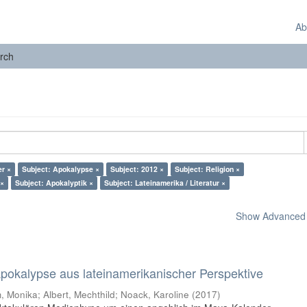
Ab
rch
er ×
Subject: Apokalypse ×
Subject: 2012 ×
Subject: Religion ×
 ×
Subject: Apokalyptik ×
Subject: Lateinamerika / Literatur ×
Show Advanced F
 Apokalypse aus lateinamerikanischer Perspektive
 Monika; Albert, Mechthild; Noack, Karoline
(
2017
)