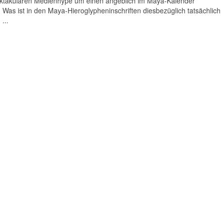
pektakulären Medienhype um einen angeblich im Maya-Kalender
Was ist in den Maya-Hieroglypheninschriften diesbezüglich tatsächlich
...