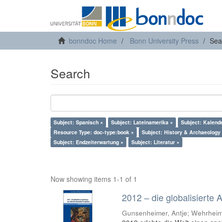
bonndoc Home
Bonn University Press
Sea
Search
Subject: Spanisch ×
Subject: Lateinamerika ×
Subject: Kalend
Resource Type: doc-type:book ×
Subject: History & Archaeology
Subject: Endzeiterwartung ×
Subject: Literatur ×
Now showing items 1-1 of 1
2012 – die globalisierte
Gunsenheimer, Antje; Wehrheim,