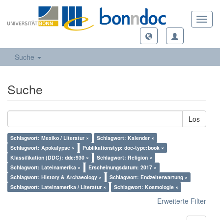
Toggl
navig
Suche
Suche
Los
Schlagwort: Mexiko / Literatur ×
Schlagwort: Kalender ×
Schlagwort: Apokalypse ×
Publikationstyp: doc-type:book ×
Klassifikation (DDC): ddc:930 ×
Schlagwort: Religion ×
Schlagwort: Lateinamerika ×
Erscheinungsdatum: 2017 ×
Schlagwort: History & Archaeology ×
Schlagwort: Endzeiterwartung ×
Schlagwort: Lateinamerika / Literatur ×
Schlagwort: Kosmologie ×
Erweiterte Filter