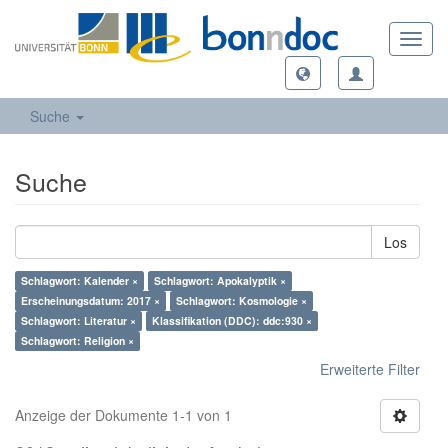
Toggl
navig
Suche
Suche
Los
Schlagwort: Kalender ×
Schlagwort: Apokalyptik ×
Erscheinungsdatum: 2017 ×
Schlagwort: Kosmologie ×
Schlagwort: Literatur ×
Klassifikation (DDC): ddc:930 ×
Schlagwort: Religion ×
Erweiterte Filter
Anzeige der Dokumente 1-1 von 1