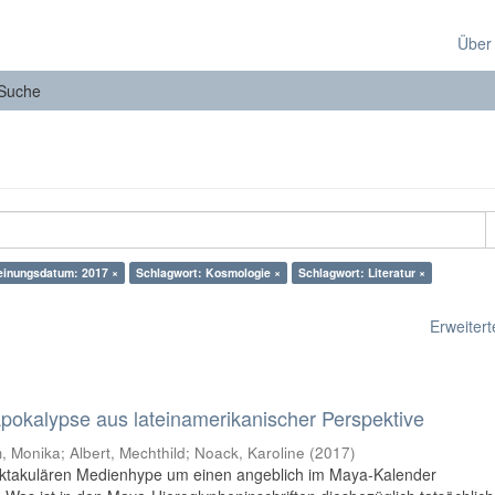
Über
Suche
einungsdatum: 2017 ×
Schlagwort: Kosmologie ×
Schlagwort: Literatur ×
Erweiterte
 Apokalypse aus lateinamerikanischer Perspektive
 Monika; Albert, Mechthild; Noack, Karoline
(
2017
)
pektakulären Medienhype um einen angeblich im Maya-Kalender