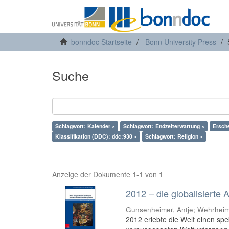
bonndoc Startseite
Bonn University Press
Suche
Schlagwort: Kalender ×
Schlagwort: Endzeiterwartung ×
Ersch
Klassifikation (DDC): ddc:930 ×
Schlagwort: Religion ×
Anzeige der Dokumente 1-1 von 1
2012 – die globalisierte
Gunsenheimer, Antje; Wehrheim,
2012 erlebte die Welt einen s