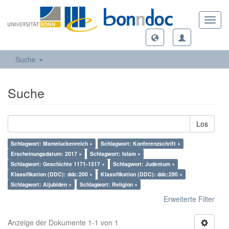
Toggl
navig
Suche
Suche
Los
Schlagwort: Mameluckenreich ×
Schlagwort: Konferenzschrift ×
Erscheinungsdatum: 2017 ×
Schlagwort: Islam ×
Schlagwort: Geschichte 1171-1517 ×
Schlagwort: Judentum ×
Klassifikation (DDC): ddc:200 ×
Klassifikation (DDC): ddc:290 ×
Schlagwort: Aijubiden ×
Schlagwort: Religion ×
Erweiterte Filter
Anzeige der Dokumente 1-1 von 1