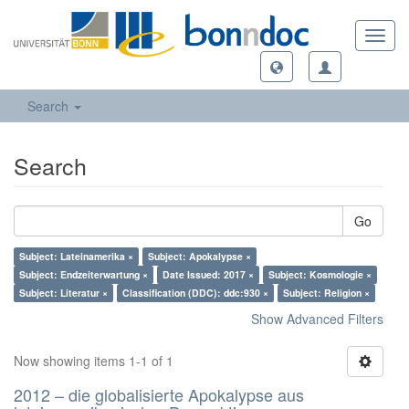
Toggl
navig
Search
Search
Go
Subject: Lateinamerika ×
Subject: Apokalypse ×
Subject: Endzeiterwartung ×
Date Issued: 2017 ×
Subject: Kosmologie ×
Subject: Literatur ×
Classification (DDC): ddc:930 ×
Subject: Religion ×
Show Advanced Filters
Now showing items 1-1 of 1
2012 – die globalisierte Apokalypse aus