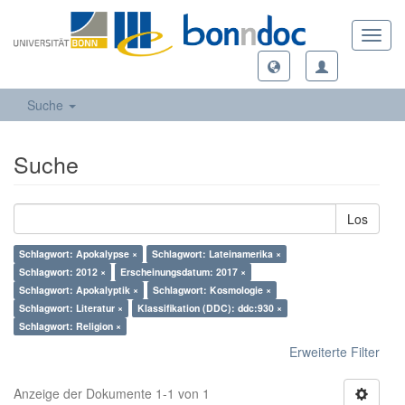
Toggl
navig
Suche
Suche
Los
Schlagwort: Apokalypse ×
Schlagwort: Lateinamerika ×
Schlagwort: 2012 ×
Erscheinungsdatum: 2017 ×
Schlagwort: Apokalyptik ×
Schlagwort: Kosmologie ×
Schlagwort: Literatur ×
Klassifikation (DDC): ddc:930 ×
Schlagwort: Religion ×
Erweiterte Filter
Anzeige der Dokumente 1-1 von 1