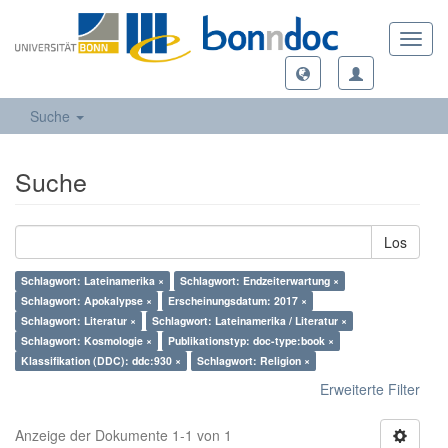
Toggl
navig
Suche
Suche
Los
Schlagwort: Lateinamerika ×
Schlagwort: Endzeiterwartung ×
Schlagwort: Apokalypse ×
Erscheinungsdatum: 2017 ×
Schlagwort: Literatur ×
Schlagwort: Lateinamerika / Literatur ×
Schlagwort: Kosmologie ×
Publikationstyp: doc-type:book ×
Klassifikation (DDC): ddc:930 ×
Schlagwort: Religion ×
Erweiterte Filter
Anzeige der Dokumente 1-1 von 1