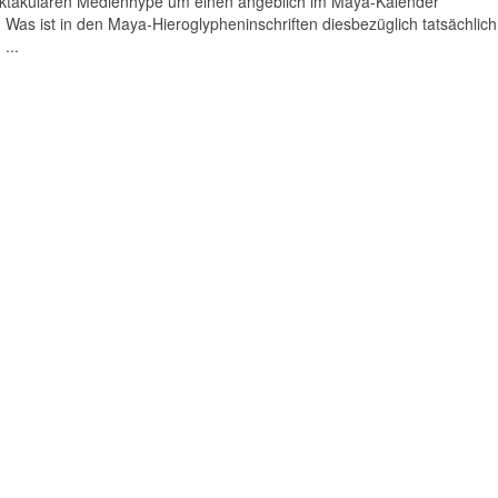
pektakulären Medienhype um einen angeblich im Maya-Kalender
Was ist in den Maya-Hieroglypheninschriften diesbezüglich tatsächlich
...