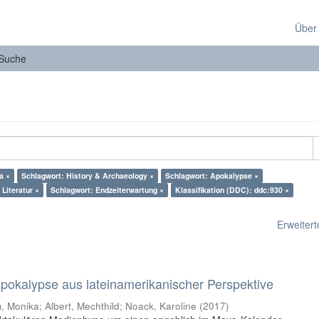
Über
Suche
a ×
Schlagwort: History & Archaeology ×
Schlagwort: Apokalypse ×
Literatur ×
Schlagwort: Endzeiterwartung ×
Klassifikation (DDC): ddc:930 ×
Erweiterte
 Apokalypse aus lateinamerikanischer Perspektive
 Monika; Albert, Mechthild; Noack, Karoline
(
2017
)