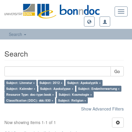
Toggl
navig
Search
Search
Go
Subject: Literatur ×
Subject: 2012 ×
Subject: Apokalyptik ×
Subject: Kalender ×
Subject: Apokalypse ×
Subject: Endzeiterwartung ×
Resource Type: doc-type:book ×
Subject: Kosmologie ×
Classification (DDC): ddc:930 ×
Subject: Religion ×
Show Advanced Filters
Now showing items 1-1 of 1