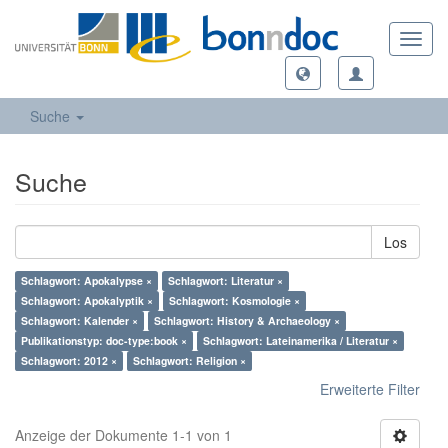
Toggl
navig
Suche
Suche
Los
Schlagwort: Apokalypse ×
Schlagwort: Literatur ×
Schlagwort: Apokalyptik ×
Schlagwort: Kosmologie ×
Schlagwort: Kalender ×
Schlagwort: History & Archaeology ×
Publikationstyp: doc-type:book ×
Schlagwort: Lateinamerika / Literatur ×
Schlagwort: 2012 ×
Schlagwort: Religion ×
Erweiterte Filter
Anzeige der Dokumente 1-1 von 1