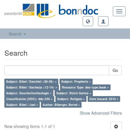
Toggl
navig
Search
Search
Go
Subject: Bibel / Ezechiel <38-39> ×
Subject: Prophetie ×
Subject: Bibel / Sacharja <12-14> ×
Resource Type: doc-type:book ×
Subject: Geschichtstheologie ×
Subject: Reich Gottes ×
Classification (DDC): ddc:230 ×
Subject: Religion ×
Date Issued: 2010 ×
Subject: Bibel / Joel ×
Author: Biberger, Bernd ×
Show Advanced Filters
Now showing items 1-1 of 1