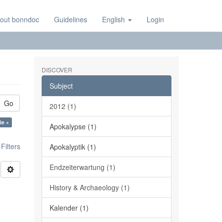
out bonndoc
Guidelines
English
Login
DISCOVER
Subject
Go
2012 (1)
ie ×
Apokalypse (1)
ilters
Apokalyptik (1)
Endzeiterwartung (1)
History & Archaeology (1)
Kalender (1)