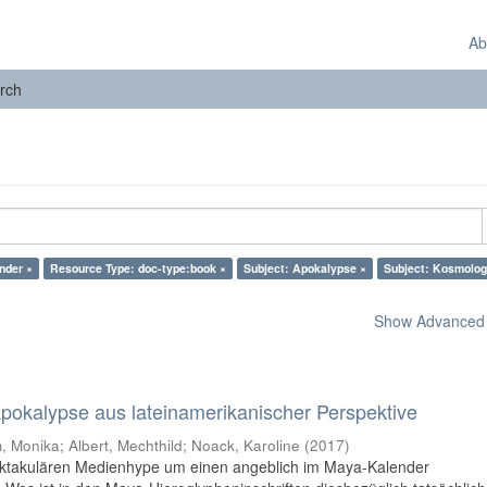
Ab
rch
nder ×
Resource Type: doc-type:book ×
Subject: Apokalypse ×
Subject: Kosmolog
Show Advanced F
 Apokalypse aus lateinamerikanischer Perspektive
 Monika; Albert, Mechthild; Noack, Karoline
(
2017
)
pektakulären Medienhype um einen angeblich im Maya-Kalender