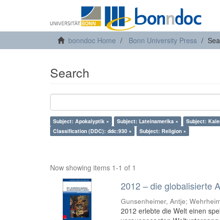
bonndoc Home
Bonn University Press
Sea
Search
Subject: Apokalyptik ×
Subject: Lateinamerika ×
Subject: Kale
Classification (DDC): ddc:930 ×
Subject: Religion ×
Now showing items 1-1 of 1
2012 – die globalisierte
Gunsenheimer, Antje; Wehrheim,
2012 erlebte die Welt einen s