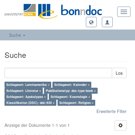
Toggl
navig
Suche
Suche
Los
Schlagwort: Lateinamerika ×
Schlagwort: Kalender ×
Schlagwort: Literatur ×
Publikationstyp: doc-type:book ×
Schlagwort: Apokalypse ×
Schlagwort: Kosmologie ×
Klassifikation (DDC): ddc:930 ×
Schlagwort: Religion ×
Erweiterte Filter
Anzeige der Dokumente 1-1 von 1