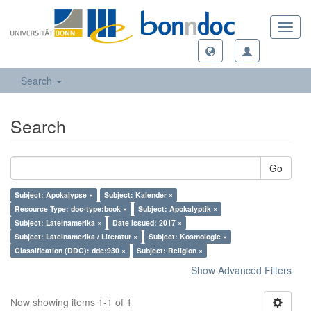
Toggl
navig
Search
Search
Go
Subject: Apokalypse ×
Subject: Kalender ×
Resource Type: doc-type:book ×
Subject: Apokalyptik ×
Subject: Lateinamerika ×
Date Issued: 2017 ×
Subject: Lateinamerika / Literatur ×
Subject: Kosmologie ×
Classification (DDC): ddc:930 ×
Subject: Religion ×
Show Advanced Filters
Now showing items 1-1 of 1