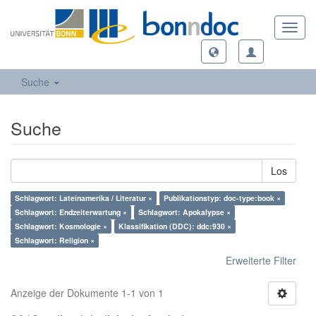
Toggl
navig
Suche
Suche
Los
Schlagwort: Lateinamerika / Literatur ×
Publikationstyp: doc-type:book ×
Schlagwort: Endzeiterwartung ×
Schlagwort: Apokalypse ×
Schlagwort: Kosmologie ×
Klassifikation (DDC): ddc:930 ×
Schlagwort: Religion ×
Erweiterte Filter
Anzeige der Dokumente 1-1 von 1