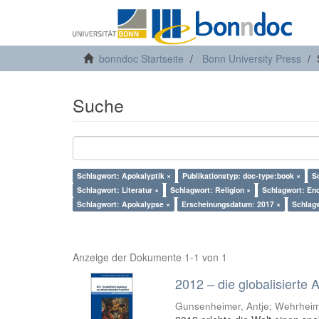
bonndoc Startseite
Bonn University Press
Suche
Schlagwort: Apokalyptik ×
Publikationstyp: doc-type:book ×
S
Schlagwort: Literatur ×
Schlagwort: Religion ×
Schlagwort: End
Schlagwort: Apokalypse ×
Erscheinungsdatum: 2017 ×
Schlagw
Anzeige der Dokumente 1-1 von 1
2012 – die globalisierte
Gunsenheimer, Antje; Wehrheim,