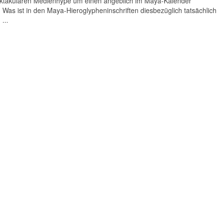
pektakulären Medienhype um einen angeblich im Maya-Kalender
Was ist in den Maya-Hieroglypheninschriften diesbezüglich tatsächlich
...