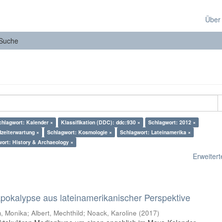
Über
Suche
chlagwort: Kalender ×
Klassifikation (DDC): ddc:930 ×
Schlagwort: 2012 ×
zeiterwartung ×
Schlagwort: Kosmologie ×
Schlagwort: Lateinamerika ×
ort: History & Archaeology ×
Erweiterte
 Apokalypse aus lateinamerikanischer Perspektive
 Monika; Albert, Mechthild; Noack, Karoline
(
2017
)