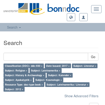
Toggl
navig
Search
Search
Go
Classification (DDC): ddc:930 ×
Date Issued: 2017 ×
Subject: Literatur ×
Subject: Religion ×
Subject: Lateinamerika ×
Subject: History & Archaeology ×
Subject: Kalender ×
Subject: Apokalyptik ×
Subject: Kosmologie ×
Resource Type: doc-type:book ×
Subject: Lateinamerika / Literatur ×
Subject: 2012 ×
Show Advanced Filters