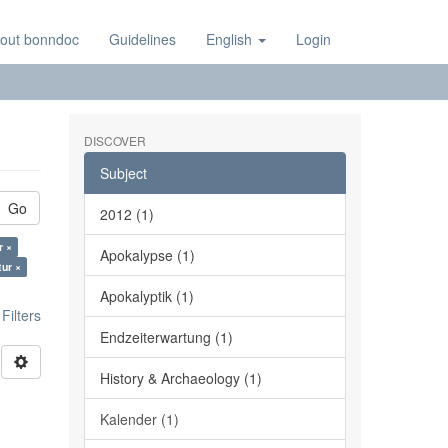
out bonndoc
Guidelines
English
Login
DISCOVER
Subject
Go
2012 (1)
r ×
Apokalypse (1)
tur ×
Apokalyptik (1)
ilters
Endzeiterwartung (1)
History & Archaeology (1)
Kalender (1)