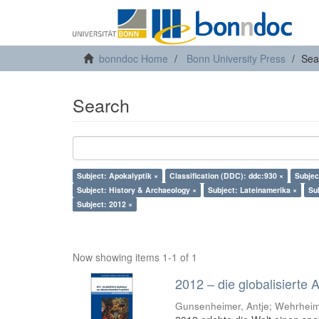
bonndoc Home
Bonn University Press
Sea
Search
Subject: Apokalyptik ×
Classification (DDC): ddc:930 ×
Subjec
Subject: History & Archaeology ×
Subject: Lateinamerika ×
Su
Subject: 2012 ×
Now showing items 1-1 of 1
2012 – die globalisierte
Gunsenheimer, Antje; Wehrheim,