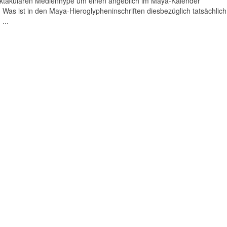
pektakulären Medienhype um einen angeblich im Maya-Kalender
Was ist in den Maya-Hieroglypheninschriften diesbezüglich tatsächlich
...