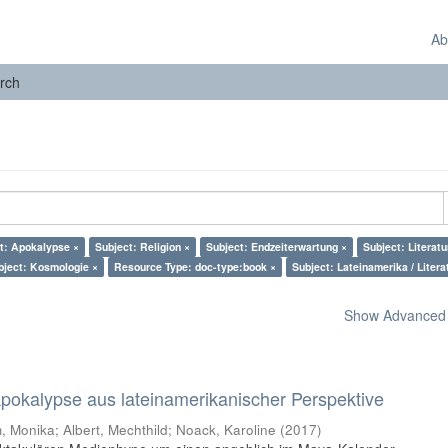
Ab
rch
t: Apokalypse ×
Subject: Religion ×
Subject: Endzeiterwartung ×
Subject: Literatu
bject: Kosmologie ×
Resource Type: doc-type:book ×
Subject: Lateinamerika / Litera
Show Advanced F
 Apokalypse aus lateinamerikanischer Perspektive
 Monika; Albert, Mechthild; Noack, Karoline
(
2017
)