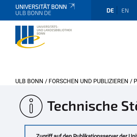
UNIVERSITÄT BONN
DE
EN
ULB BONN DE
Y
ULB BONN
FORSCHEN UND PUBLIZIEREN
o
u
Technische St
a
r
e
h
Zugriff auf den Publikationsserver der Uni