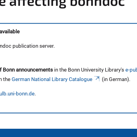
ue affecting bonndoc
available
ndoc publication server.
y of Bonn announcements
in the Bonn University Library's
e-pub
n the
German National Library Catalogue
(in German).
lb.uni-bonn.de
.