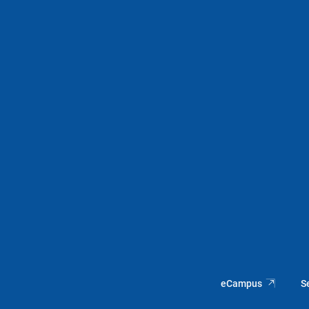
eCampus
S