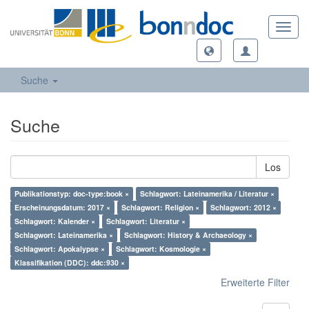
Toggl
navig
Suche
Suche
Los
Publikationstyp: doc-type:book ×
Schlagwort: Lateinamerika / Literatur ×
Erscheinungsdatum: 2017 ×
Schlagwort: Religion ×
Schlagwort: 2012 ×
Schlagwort: Kalender ×
Schlagwort: Literatur ×
Schlagwort: Lateinamerika ×
Schlagwort: History & Archaeology ×
Schlagwort: Apokalypse ×
Schlagwort: Kosmologie ×
Klassifikation (DDC): ddc:930 ×
Erweiterte Filter