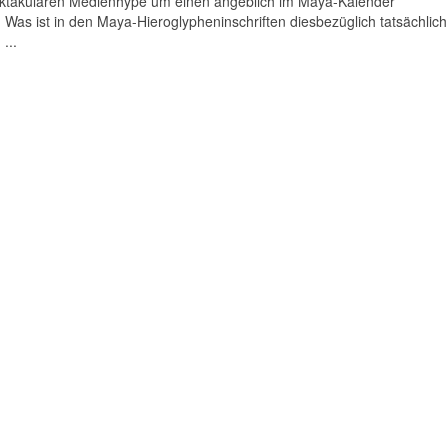
pektakulären Medienhype um einen angeblich im Maya-Kalender
Was ist in den Maya-Hieroglypheninschriften diesbezüglich tatsächlich
...