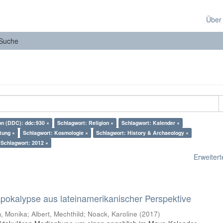
Über
Suche
ion (DDC): ddc:930 ×
Schlagwort: Religion ×
Schlagwort: Kalender ×
tung ×
Schlagwort: Kosmologie ×
Schlagwort: History & Archaeology ×
Schlagwort: 2012 ×
Erweiterte
 Apokalypse aus lateinamerikanischer Perspektive
 Monika; Albert, Mechthild; Noack, Karoline
(
2017
)