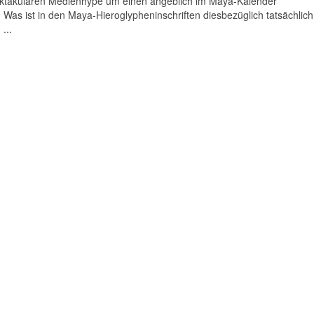
pektakulären Medienhype um einen angeblich im Maya-Kalender
Was ist in den Maya-Hieroglypheninschriften diesbezüglich tatsächlich
...