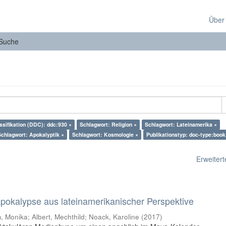
Über
Suche
ssifikation (DDC): ddc:930 ×
Schlagwort: Religion ×
Schlagwort: Lateinamerika ×
Schlagwort: Apokalyptik ×
Schlagwort: Kosmologie ×
Publikationstyp: doc-type:book
Erweiterte
 Apokalypse aus lateinamerikanischer Perspektive
 Monika; Albert, Mechthild; Noack, Karoline
(
2017
)