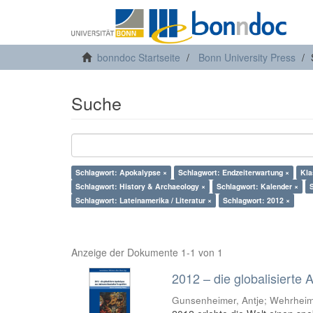
bonndoc Startseite
Bonn University Press
Suche
Schlagwort: Apokalypse ×
Schlagwort: Endzeiterwartung ×
Kla
Schlagwort: History & Archaeology ×
Schlagwort: Kalender ×
Schlagwort: Lateinamerika / Literatur ×
Schlagwort: 2012 ×
Anzeige der Dokumente 1-1 von 1
2012 – die globalisierte
Gunsenheimer, Antje; Wehrheim,