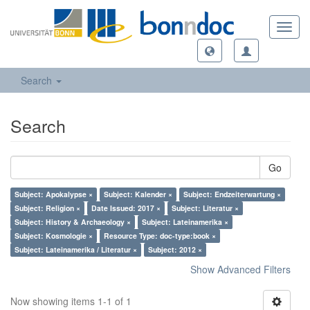
Toggl
navig
Search
Search
Go
Subject: Apokalypse ×
Subject: Kalender ×
Subject: Endzeiterwartung ×
Subject: Religion ×
Date Issued: 2017 ×
Subject: Literatur ×
Subject: History & Archaeology ×
Subject: Lateinamerika ×
Subject: Kosmologie ×
Resource Type: doc-type:book ×
Subject: Lateinamerika / Literatur ×
Subject: 2012 ×
Show Advanced Filters
Now showing items 1-1 of 1