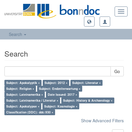
Toggl
navig
Search
Search
Go
Subject: Apokalyptik ×
Subject: 2012 ×
Subject: Literatur ×
Subject: Religion ×
Subject: Endzeiterwartung ×
Subject: Lateinamerika ×
Date Issued: 2017 ×
Subject: Lateinamerika / Literatur ×
Subject: History & Archaeology ×
Subject: Apokalypse ×
Subject: Kosmologie ×
Classification (DDC): ddc:930 ×
Show Advanced Filters