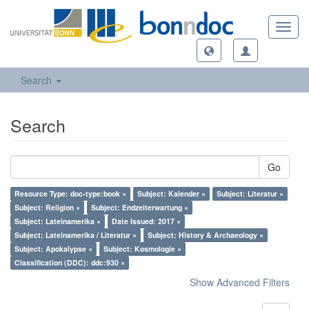
Toggl
navig
Search
Search
Go
Resource Type: doc-type:book ×
Subject: Kalender ×
Subject: Literatur ×
Subject: Religion ×
Subject: Endzeiterwartung ×
Subject: Lateinamerika ×
Date Issued: 2017 ×
Subject: Lateinamerika / Literatur ×
Subject: History & Archaeology ×
Subject: Apokalypse ×
Subject: Kosmologie ×
Classification (DDC): ddc:930 ×
Show Advanced Filters