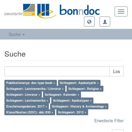
Toggl
navig
Suche
Suche
Los
Publikationstyp: doc-type:book ×
Schlagwort: Apokalyptik ×
Schlagwort: Lateinamerika / Literatur ×
Schlagwort: Religion ×
Schlagwort: Literatur ×
Schlagwort: Kalender ×
Schlagwort: Lateinamerika ×
Schlagwort: Apokalypse ×
Erscheinungsdatum: 2017 ×
Schlagwort: History & Archaeology ×
Klassifikation (DDC): ddc:930 ×
Schlagwort: 2012 ×
Erweiterte Filter