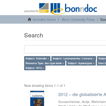
bonndoc Home
Bonn University Press
Sea
Search
Subject: Kalender ×
Subject: Lateinamerika / Literatur ×
Subjec
Resource Type: doc-type:book ×
Subject: Apokalypse ×
Date I
Subject: 2012 ×
Now showing items 1-1 of 1
2012 – die globalisierte
Gunsenheimer, Antje; Wehrheim,