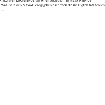
pektakulären Medienhype um einen angeblich im Maya-Kalender
Was ist in den Maya-Hieroglypheninschriften diesbezüglich tatsächlich
...