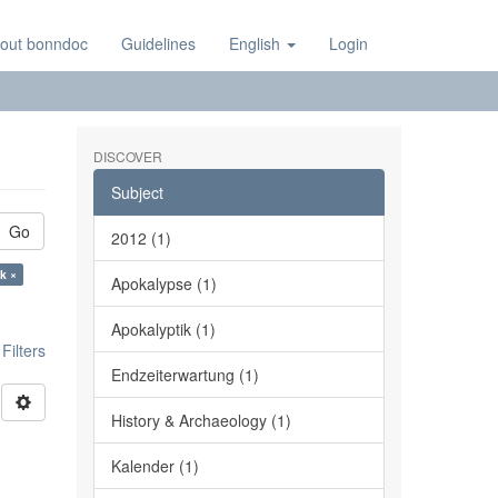
out bonndoc
Guidelines
English
Login
DISCOVER
Subject
Go
2012 (1)
k ×
Apokalypse (1)
Apokalyptik (1)
ilters
Endzeiterwartung (1)
History & Archaeology (1)
Kalender (1)