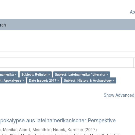
Ab
rch
inamerika ×
Subject: Religion ×
Subject: Lateinamerika / Literatur ×
t: Apokalypse ×
Date Issued: 2017 ×
Subject: History & Archaeology ×
Show Advanced F
 Apokalypse aus lateinamerikanischer Perspektive
 Monika; Albert, Mechthild; Noack, Karoline
(
2017
)