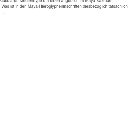
pektakulären Medienhype um einen angeblich im Maya-Kalender
Was ist in den Maya-Hieroglypheninschriften diesbezüglich tatsächlich
...