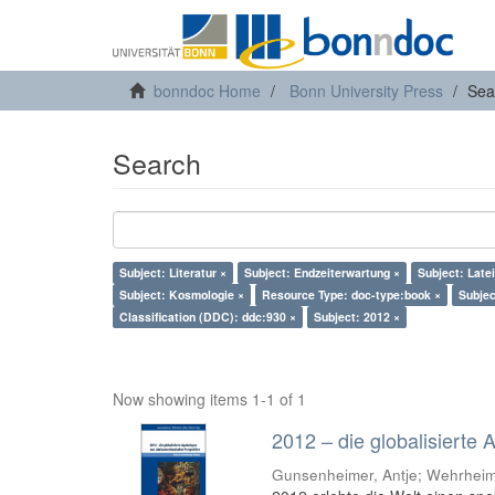
bonndoc Home
Bonn University Press
Sea
Search
Subject: Literatur ×
Subject: Endzeiterwartung ×
Subject: Late
Subject: Kosmologie ×
Resource Type: doc-type:book ×
Subjec
Classification (DDC): ddc:930 ×
Subject: 2012 ×
Now showing items 1-1 of 1
2012 – die globalisierte
Gunsenheimer, Antje; Wehrheim,