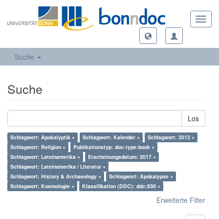
Toggl
navig
Suche
Suche
Los
Schlagwort: Apokalyptik ×
Schlagwort: Kalender ×
Schlagwort: 2012 ×
Schlagwort: Religion ×
Publikationstyp: doc-type:book ×
Schlagwort: Lateinamerika ×
Erscheinungsdatum: 2017 ×
Schlagwort: Lateinamerika / Literatur ×
Schlagwort: History & Archaeology ×
Schlagwort: Apokalypse ×
Schlagwort: Kosmologie ×
Klassifikation (DDC): ddc:930 ×
Erweiterte Filter