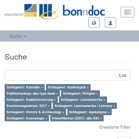
Toggl
navig
Suche
Suche
Los
Schlagwort: Kalender ×
Schlagwort: Apokalyptik ×
Publikationstyp: doc-type:book ×
Schlagwort: Religion ×
Schlagwort: Endzeiterwartung ×
Schlagwort: Lateinamerika ×
Erscheinungsdatum: 2017 ×
Schlagwort: Lateinamerika / Literatur ×
Schlagwort: History & Archaeology ×
Schlagwort: Apokalypse ×
Schlagwort: Kosmologie ×
Klassifikation (DDC): ddc:930 ×
Erweiterte Filter