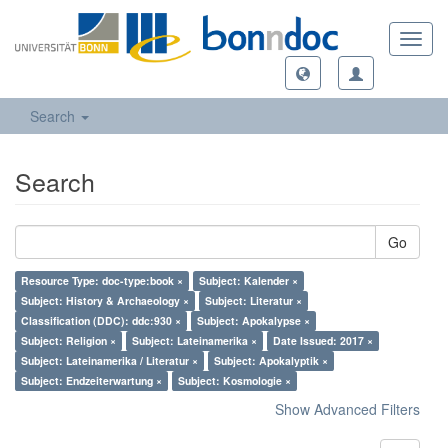
Toggl
navig
Search
Search
Go
Resource Type: doc-type:book ×
Subject: Kalender ×
Subject: History & Archaeology ×
Subject: Literatur ×
Classification (DDC): ddc:930 ×
Subject: Apokalypse ×
Subject: Religion ×
Subject: Lateinamerika ×
Date Issued: 2017 ×
Subject: Lateinamerika / Literatur ×
Subject: Apokalyptik ×
Subject: Endzeiterwartung ×
Subject: Kosmologie ×
Show Advanced Filters