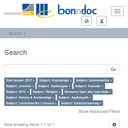
Toggl
navig
Search
Search
Go
Date Issued: 2017 ×
Subject: Kosmologie ×
Subject: Lateinamerika ×
Subject: Literatur ×
Subject: Apokalypse ×
Subject: Kalender ×
Subject: 2012 ×
Subject: Religion ×
Resource Type: doc-type:book ×
Subject: History & Archaeology ×
Subject: Apokalyptik ×
Subject: Lateinamerika / Literatur ×
Subject: Endzeiterwartung ×
Show Advanced Filters
Now showing items 1-1 of 1